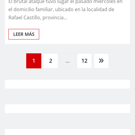
El brutal ataque tuvo lugar el pasado miércoles en
el domicilio familiar, ubicado en la localidad de
Rafael Castillo, provincia…
LEER MÁS
Paginación
1
2
…
12
de
entradas