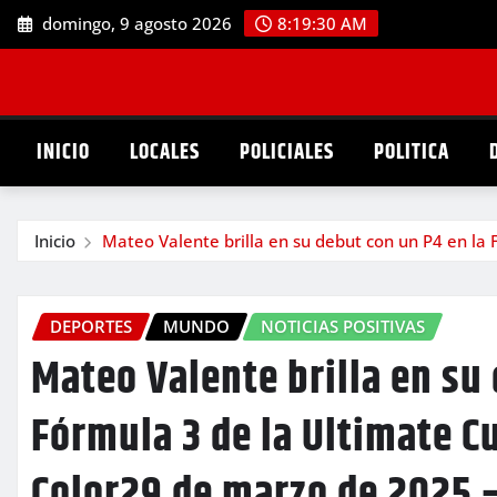
Saltar
domingo, 9 agosto 2026
8:19:31 AM
al
contenido
INICIO
LOCALES
POLICIALES
POLITICA
Inicio
Mateo Valente brilla en su debut con un P4 en la
DEPORTES
MUNDO
NOTICIAS POSITIVAS
Mateo Valente brilla en su
Fórmula 3 de la Ultimate C
Color29 de marzo de 2025 