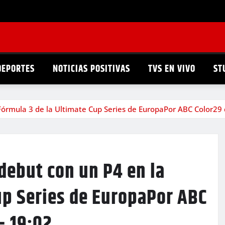
DEPORTES
NOTICIAS POSITIVAS
TVS EN VIVO
ST
 Fórmula 3 de la Ultimate Cup Series de EuropaPor ABC Color29
 debut con un P4 en la
up Series de EuropaPor ABC
– 19:02