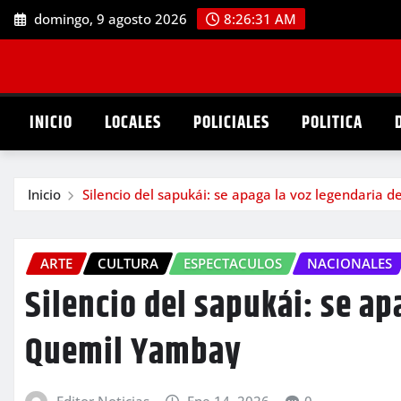
Saltar
domingo, 9 agosto 2026
8:26:32 AM
al
contenido
INICIO
LOCALES
POLICIALES
POLITICA
Inicio
Silencio del sapukái: se apaga la voz legendaria
ARTE
CULTURA
ESPECTACULOS
NACIONALES
Silencio del sapukái: se ap
Quemil Yambay
Editor Noticias
Ene 14, 2026
0