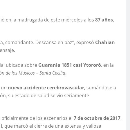
ció en la madrugada de este miércoles a los
87 años
,
ida, comandante. Descansa en paz”, expresó
Chahian
ensaje.
nda, ubicada sobre
Guarania 1851 casi Ytororó
, en la
ón de los Músicos – Santa Cecilia
.
o un
nuevo accidente cerebrovascular
, sumándose a
ión, su estado de salud se vio seriamente
 oficialmente de los escenarios el
7 de octubre de 2017
,
í
, que marcó el cierre de una extensa y valiosa