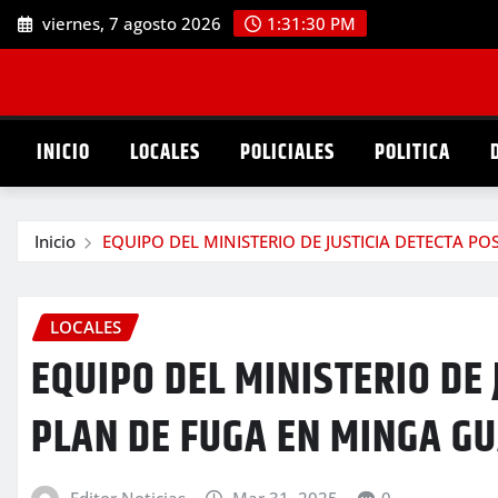
Saltar
viernes, 7 agosto 2026
1:31:32 PM
al
contenido
INICIO
LOCALES
POLICIALES
POLITICA
Inicio
EQUIPO DEL MINISTERIO DE JUSTICIA DETECTA P
LOCALES
EQUIPO DEL MINISTERIO DE 
PLAN DE FUGA EN MINGA G
Editor Noticias
Mar 31, 2025
0