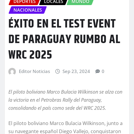
DEPORTES
LOCALES
MUNDO
NACIONALES
ÉXITO EN EL TEST EVENT
DE PARAGUAY RUMBO AL
WRC 2025
Editor Noticias
Sep 23, 2024
0
El piloto boliviano Marco Bulacia Wilkinson se alza con
la victoria en el Petrobras Rally del Paraguay,
consolidando el país como sede del WRC 2025.
El piloto boliviano Marco Bulacia Wilkinson, junto a
su navegante español Diego Vallejo, conquistaron