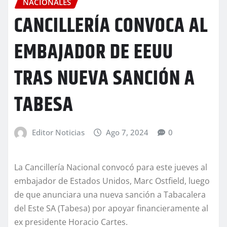
NACIONALES
CANCILLERÍA CONVOCA AL
EMBAJADOR DE EEUU
TRAS NUEVA SANCIÓN A
TABESA
Editor Noticias
Ago 7, 2024
0
La Cancillería Nacional convocó para este jueves al
embajador de Estados Unidos, Marc Ostfield, luego
de que anunciara una nueva sanción a Tabacalera
del Este SA (Tabesa) por apoyar financieramente al
ex presidente Horacio Cartes.