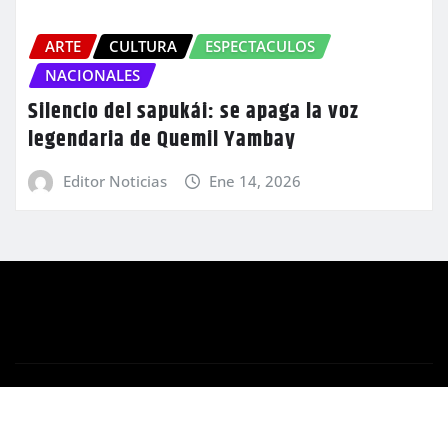
ARTE
CULTURA
ESPECTACULOS
NACIONALES
Silencio del sapukái: se apaga la voz
legendaria de Quemil Yambay
Editor Noticias
Ene 14, 2026
Copyright © 2025 | Orbe Multimedios S.A.
|
Newsio
por
ThemeArile