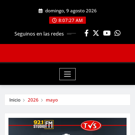
Saltar
domingo, 9 agosto 2026
al
contenido
8:07:28 AM
Seguinos en las redes
Inicio
2026
mayo