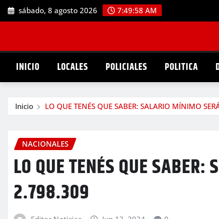
Saltar
sábado, 8 agosto 2026
7:49:59 AM
al
contenido
INICIO
LOCALES
POLICIALES
POLITICA
Inicio
LO QUE TENÉS QUE SABER: SALARIO MÍNIMO SERÁ 
NACIONALES
LO QUE TENÉS QUE SABER: 
2.798.309
Editor Noticias
Jun 13, 2024
0