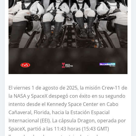
El viernes 1 de agosto de 2025, la misión Crew-11 de
la NASA y SpaceX despegó con éxito en su segundo
intento desde el Kennedy Space Center en Cabo
Cañaveral, Florida, hacia la Estación Espacial
Internacional (EEI). La cápsula Dragon, operada por
SpaceX, partió a las 11:43 horas (15:43 GMT)