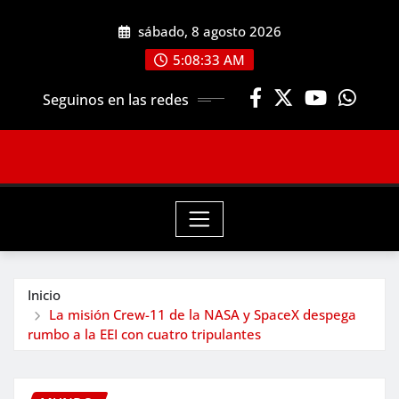
Saltar
sábado, 8 agosto 2026
al
contenido
5:08:35 AM
Seguinos en las redes
Inicio
La misión Crew-11 de la NASA y SpaceX despega
rumbo a la EEI con cuatro tripulantes