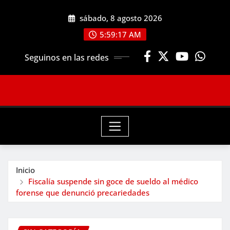
Saltar
sábado, 8 agosto 2026
al
contenido
5:59:19 AM
Seguinos en las redes
Inicio
Fiscalía suspende sin goce de sueldo al médico
forense que denunció precariedades