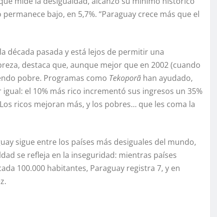
, que mide la desigualdad, alcanzó su mínimo histórico
eo permanece bajo, en 5,7%. “Paraguay crece más que el
la década pasada y está lejos de permitir una
obreza, destaca que, aunque mejor que en 2002 (cuando
siendo pobre. Programas como
Tekoporã
han ayudado,
 igual: el 10% más rico incrementó sus ingresos un 35%
Los ricos mejoran más, y los pobres… que les coma la
aguay sigue entre los países más desiguales del mundo,
ldad se refleja en la inseguridad: mientras países
cada 100.000 habitantes, Paraguay registra 7, y en
z.