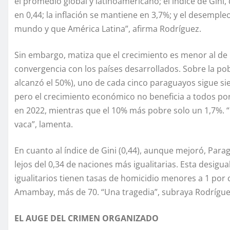
el promedio global y latinoamericano; el índice de Gini
en 0,44; la inflación se mantiene en 3,7%; y el desempl
mundo y que América Latina”, afirma Rodríguez.
Sin embargo, matiza que el crecimiento es menor al de 
convergencia con los países desarrollados. Sobre la p
alcanzó el 50%), uno de cada cinco paraguayos sigue 
pero el crecimiento económico no beneficia a todos por
en 2022, mientras que el 10% más pobre solo un 1,7%. “
vaca”, lamenta.
En cuanto al índice de Gini (0,44), aunque mejoró, Par
lejos del 0,34 de naciones más igualitarias. Esta desigua
igualitarios tienen tasas de homicidio menores a 1 por 
Amambay, más de 70. “Una tragedia”, subraya Rodrígue
EL AUGE DEL CRIMEN ORGANIZADO