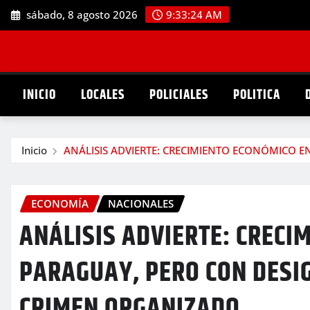
Saltar
sábado, 8 agosto 2026
9:33:25 AM
al
contenido
INICIO
LOCALES
POLICIALES
POLITICA
Inicio
ANÁLISIS ADVIERTE: CRECIMIENTO ECONÓMICO 
ECONOMÍA
NACIONALES
ANÁLISIS ADVIERTE: CRECI
PARAGUAY, PERO CON DESI
CRIMEN ORGANIZADO