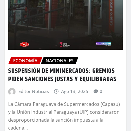
ECONOMÍA
NACIONALES
SUSPENSIÓN DE MINIMERCADOS: GREMIOS
PIDEN SANCIONES JUSTAS Y EQUILIBRADAS
Editor Noticias
Ago 13, 2025
0
La Cámara Paraguaya de Supermercados (Capasu)
y la Unión Industrial Paraguaya (UIP) consideraron
desproporcionada la sanción impuesta a la
cadena…