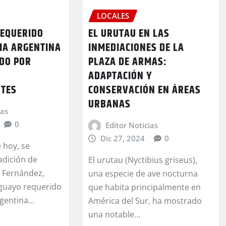
LOCALES
EQUERIDO
EL URUTAU EN LAS
CIA ARGENTINA
INMEDIACIONES DE LA
ADO POR
PLAZA DE ARMAS:
ADAPTACIÓN Y
NTES
CONSERVACIÓN EN ÁREAS
URBANAS
ias
0
Editor Noticias
Dic 27, 2024
0
 hoy, se
adición de
El urutau (Nyctibius griseus),
e Fernández,
una especie de ave nocturna
guayo requerido
que habita principalmente en
Argentina…
América del Sur, ha mostrado
una notable…