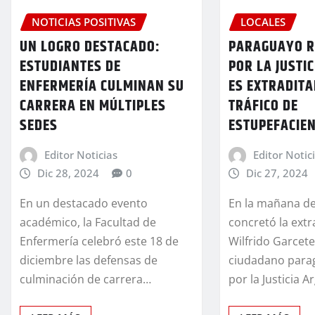
NOTICIAS POSITIVAS
LOCALES
UN LOGRO DESTACADO:
PARAGUAYO R
ESTUDIANTES DE
POR LA JUSTI
ENFERMERÍA CULMINAN SU
ES EXTRADIT
CARRERA EN MÚLTIPLES
TRÁFICO DE
SEDES
ESTUPEFACIE
Editor Noticias
Editor Notic
Dic 28, 2024
0
Dic 27, 2024
En un destacado evento
En la mañana de
académico, la Facultad de
concretó la extr
Enfermería celebró este 18 de
Wilfrido Garcet
diciembre las defensas de
ciudadano para
culminación de carrera…
por la Justicia 