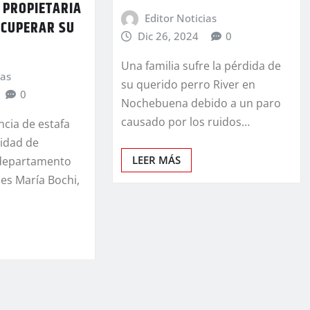
 PROPIETARIA
Editor Noticias
ECUPERAR SU
Dic 26, 2024
0
Una familia sufre la pérdida de
ias
su querido perro River en
0
Nochebuena debido a un paro
causado por los ruidos…
cia de estafa
lidad de
LEER MÁS
 departamento
des María Bochi,