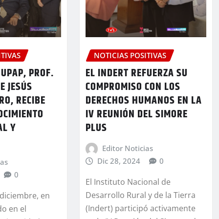
ITIVAS
NOTICIAS POSITIVAS
 UPAP, PROF.
EL INDERT REFUERZA SU
E JESÚS
COMPROMISO CON LOS
RO, RECIBE
DERECHOS HUMANOS EN LA
OCIMIENTO
IV REUNIÓN DEL SIMORE
AL Y
PLUS
Editor Noticias
Dic 28, 2024
0
ias
0
El Instituto Nacional de
Desarrollo Rural y de la Tierra
 diciembre, en
(Indert) participó activamente
do en el