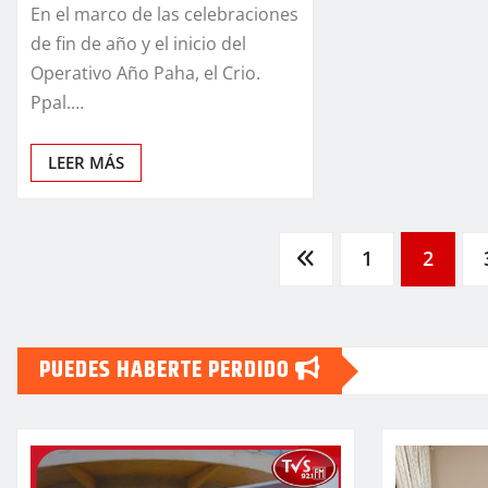
En el marco de las celebraciones
de fin de año y el inicio del
Operativo Año Paha, el Crio.
Ppal.…
LEER MÁS
Paginación
1
2
de
PUEDES HABERTE PERDIDO
entradas