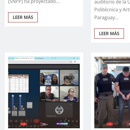
(SNPP) ha proyectado…
auditorio de la 
Politécnica y Art
LEER MÁS
Paraguay…
LEER MÁS