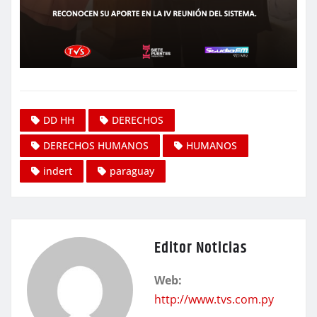
DD HH
DERECHOS
DERECHOS HUMANOS
HUMANOS
indert
paraguay
Editor Noticias
Web:
http://www.tvs.com.py