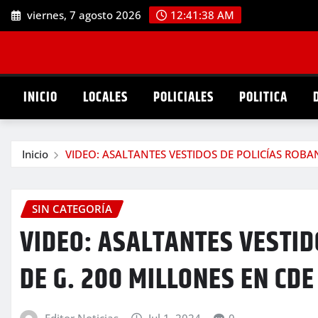
Saltar
viernes, 7 agosto 2026
12:41:39 AM
al
contenido
INICIO
LOCALES
POLICIALES
POLITICA
Inicio
VIDEO: ASALTANTES VESTIDOS DE POLICÍAS ROBA
SIN CATEGORÍA
VIDEO: ASALTANTES VESTID
DE G. 200 MILLONES EN CDE
Editor Noticias
Jul 1, 2024
0