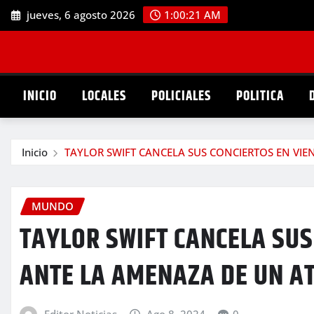
Saltar
jueves, 6 agosto 2026
1:00:22 AM
al
contenido
INICIO
LOCALES
POLICIALES
POLITICA
Inicio
TAYLOR SWIFT CANCELA SUS CONCIERTOS EN VIE
MUNDO
TAYLOR SWIFT CANCELA SUS
ANTE LA AMENAZA DE UN A
Editor Noticias
Ago 8, 2024
0