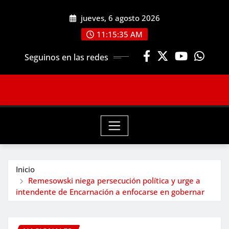
Saltar
jueves, 6 agosto 2026
al
contenido
11:15:37 AM
Seguinos en las redes
Inicio
Remesowski niega persecución política y urge a
intendente de Encarnación a enfocarse en gobernar