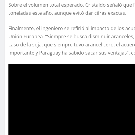
Sobre el volumen total esperado, Cristaldo señaló que 
toneladas este año, aunque evitó dar cifras exactas.
Finalmente, el ingeniero se refirió al impacto de los ac
Unión Europea. “Siempre se busca disminuir aranceles, 
caso de la soja, que siempre tuvo arancel cero, el acue
importante y Paraguay ha sabido sacar sus ventajas”, c