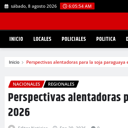
Saltar
sábado, 8 agosto 2026
6:05:55 AM
al
contenido
INICIO
LOCALES
POLICIALES
POLITICA
Inicio
Perspectivas alentadoras para la soja paraguaya
NACIONALES
REGIONALES
Perspectivas alentadoras p
2026
Editor Noticias
Ene 20, 2026
0