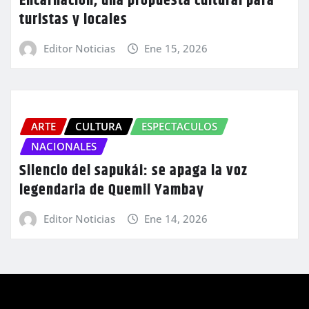
Encarnación, una propuesta cultural para
turistas y locales
Editor Noticias
Ene 15, 2026
ARTE
CULTURA
ESPECTACULOS
NACIONALES
Silencio del sapukái: se apaga la voz
legendaria de Quemil Yambay
Editor Noticias
Ene 14, 2026