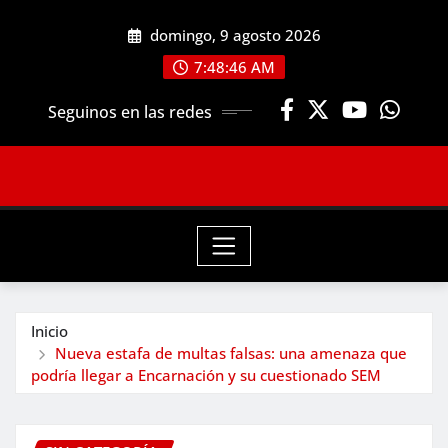
Saltar
domingo, 9 agosto 2026
al
contenido
7:48:48 AM
Seguinos en las redes
Inicio
Nueva estafa de multas falsas: una amenaza que
podría llegar a Encarnación y su cuestionado SEM