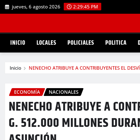
Saltar
jueves, 6 agosto 2026
2:29:46 PM
al
contenido
INICIO
LOCALES
POLICIALES
POLITICA
Inicio
NENECHO ATRIBUYE A CONTRIBUYENTES EL DESVÍ
ECONOMÍA
NACIONALES
NENECHO ATRIBUYE A CONTR
G. 512.000 MILLONES DURA
ASUNCIÓN