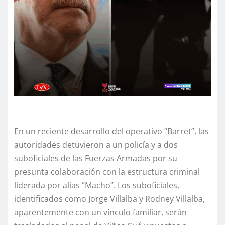
En un reciente desarrollo del operativo “Barret”, las
autoridades detuvieron a un policía y a dos
suboficiales de las Fuerzas Armadas por su
presunta colaboración con la estructura criminal
liderada por alias “Macho”. Los suboficiales,
identificados como Jorge Villalba y Rodney Villalba,
aparentemente con un vínculo familiar, serán