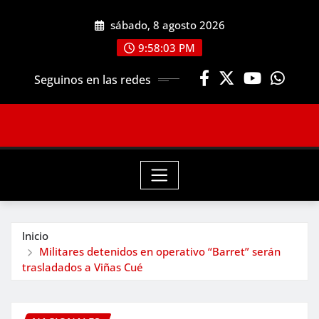
Saltar
sábado, 8 agosto 2026
al
contenido
9:58:05 PM
Seguinos en las redes
Inicio
Militares detenidos en operativo “Barret” serán
trasladados a Viñas Cué