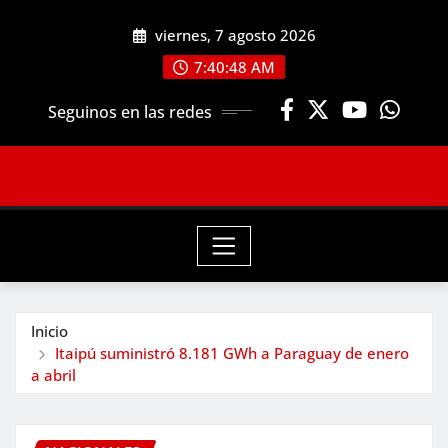
Saltar
viernes, 7 agosto 2026
al
contenido
7:40:50 AM
Seguinos en las redes
Inicio
Itaipú suministró 8.181 GWh a Paraguay de enero
a abril