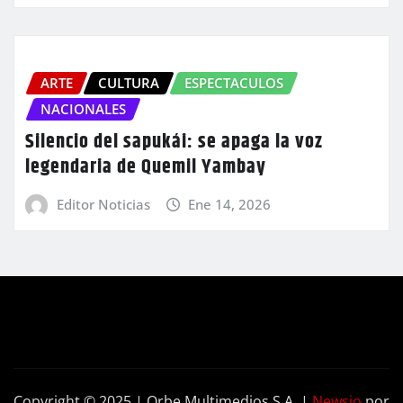
ARTE
CULTURA
ESPECTACULOS
NACIONALES
Silencio del sapukái: se apaga la voz
legendaria de Quemil Yambay
Editor Noticias
Ene 14, 2026
Copyright © 2025 | Orbe Multimedios S.A.
|
Newsio
por