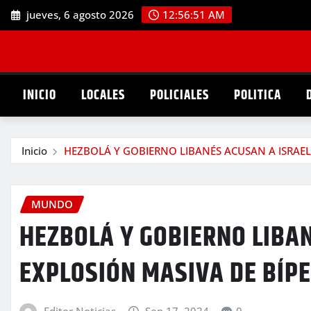
Saltar
jueves, 6 agosto 2026
12:56:52 AM
al
contenido
INICIO
LOCALES
POLICIALES
POLITICA
Inicio
HEZBOLÁ Y GOBIERNO LIBANÉS ACUSAN A ISRAEL 
MUNDO
HEZBOLÁ Y GOBIERNO LIBAN
EXPLOSIÓN MASIVA DE BÍP
Editor Noticias
Sep 17, 2024
0