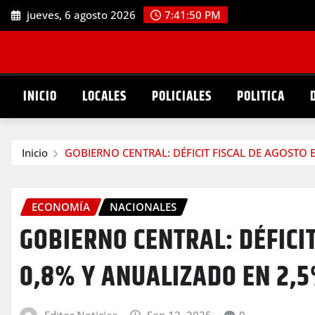
Saltar
jueves, 6 agosto 2026
7:41:51 PM
al
contenido
INICIO
LOCALES
POLICIALES
POLITICA
Inicio
GOBIERNO CENTRAL: DÉFICIT FISCAL DE AGOSTO 
ECONOMÍA
NACIONALES
GOBIERNO CENTRAL: DÉFICIT
0,8% Y ANUALIZADO EN 2,5
Editor Noticias
Sep 12, 2025
0