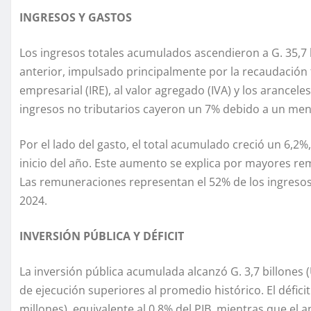
INGRESOS Y GASTOS
Los ingresos totales acumulados ascendieron a G. 35,7 
anterior, impulsado principalmente por la recaudación t
empresarial (IRE), al valor agregado (IVA) y los arancel
ingresos no tributarios cayeron un 7% debido a un men
Por el lado del gasto, el total acumulado creció un 6
inicio del año. Este aumento se explica por mayores re
Las remuneraciones representan el 52% de los ingresos 
2024.
INVERSIÓN PÚBLICA Y DÉFICIT
La inversión pública acumulada alcanzó G. 3,7 billones (
de ejecución superiores al promedio histórico. El déficit
millones), equivalente al 0,8% del PIB, mientras que el a