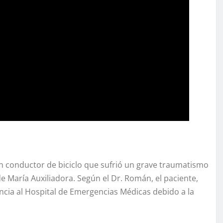
n conductor de biciclo que sufrió un grave traumatismo
e María Auxiliadora. Según el Dr. Román, el paciente,
cia al Hospital de Emergencias Médicas debido a la