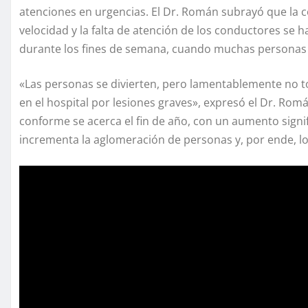
atenciones en urgencias. El Dr. Román subrayó que la 
velocidad y la falta de atención de los conductores se 
durante los fines de semana, cuando muchas personas sa
«Las personas se divierten, pero lamentablemente no t
en el hospital por lesiones graves», expresó el Dr. Ro
conforme se acerca el fin de año, con un aumento signific
incrementa la aglomeración de personas y, por ende, lo