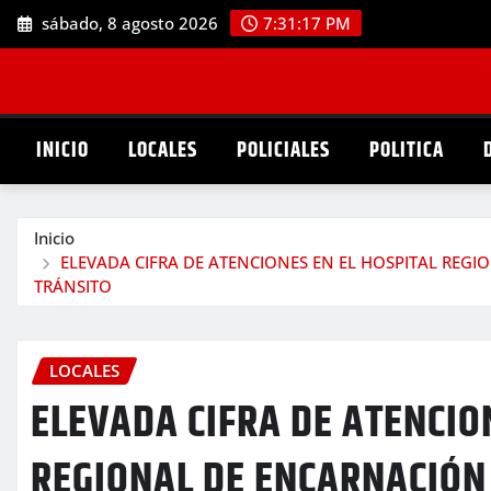
Saltar
sábado, 8 agosto 2026
7:31:18 PM
al
contenido
INICIO
LOCALES
POLICIALES
POLITICA
Inicio
ELEVADA CIFRA DE ATENCIONES EN EL HOSPITAL REG
TRÁNSITO
LOCALES
ELEVADA CIFRA DE ATENCIO
REGIONAL DE ENCARNACIÓN 