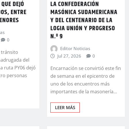
 QUE DEJÓ
LA CONFEDERACIÓN
DOS, ENTRE
MASÓNICA SUDAMERICANA
MENORES
Y DEL CENTENARIO DE LA
LOGIA UNIÓN Y PROGRESO
ias
N.º 9
0
Editor Noticias
 tránsito
Jul 27, 2026
0
madrugada del
a ruta PY06 dejó
Encarnación se convirtió este fin
tro personas
de semana en el epicentro de
uno de los encuentros más
importantes de la masonería…
LEER MÁS