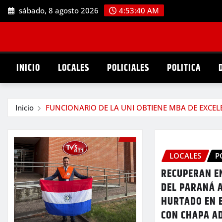
Saltar
sábado, 8 agosto 2026
4:53:42 AM
al
contenido
INICIO
LOCALES
POLICIALES
POLITICA
Inicio
FUNCIONARIO DE LA UNI OBTIENE MBA DE EXCEL
LOCALES
P
RECUPERAN E
DEL PARANÁ 
HURTADO EN 
CON CHAPA A