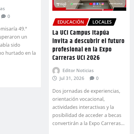
ias
0
EDUCACIÓN
LOCALES
misaría 49.ª
La UCI Campus Itapúa
uperaron un
invita a descubrir el futuro
abía sido
profesional en la Expo
o hurtado en la
Carreras UCI 2026
Editor Noticias
Jul 31, 2026
0
Dos jornadas de experiencias,
orientación vocacional,
actividades interactivas y la
posibilidad de acceder a becas
convertirán a la Expo Carreras…