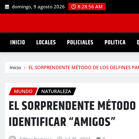
Saltar
domingo, 9 agosto 2026
8:28:57 AM
al
contenido
INICIO
LOCALES
POLICIALES
POLITICA
Inicio
EL SORPRENDENTE MÉTODO DE LOS DELFINES PAR
MUNDO
NATURALEZA
EL SORPRENDENTE MÉTODO 
IDENTIFICAR “AMIGOS”
Editor Noticias
Jul 25, 2024
0