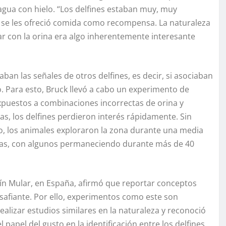
 agua con hielo. “Los delfines estaban muy, muy
o se les ofreció comida como recompensa. La naturaleza
ar con la orina era algo inherentemente interesante
aban las señales de otros delfines, es decir, si asociaban
o. Para esto, Bruck llevó a cabo un experimento de
expuestos a combinaciones incorrectas de orina y
, los delfines perdieron interés rápidamente. Sin
do, los animales exploraron la zona durante una media
tas, con algunos permaneciendo durante más de 40
lfín Mular, en España, afirmó que reportar conceptos
esafiante. Por ello, experimentos como este son
realizar estudios similares en la naturaleza y reconoció
apel del gusto en la identificación entre los delfines.