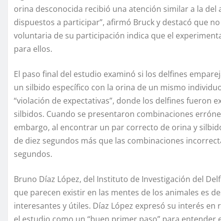
orina desconocida recibió una atención similar a la del
dispuestos a participar”, afirmó Bruck y destacó que n
voluntaria de su participación indica que el experiment
para ellos.
El paso final del estudio examinó si los delfines emparej
un silbido específico con la orina de un mismo individu
“violación de expectativas”, donde los delfines fueron 
silbidos. Cuando se presentaron combinaciones erróneas
embargo, al encontrar un par correcto de orina y silbi
de diez segundos más que las combinaciones incorrec
segundos.
Bruno Díaz López, del Instituto de Investigación del De
que parecen existir en las mentes de los animales es d
interesantes y útiles. Díaz López expresó su interés en 
el estudio como un “buen primer paso” para entender el p