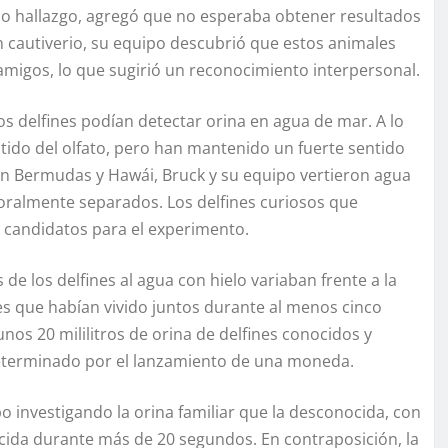
ado hallazgo, agregó que no esperaba obtener resultados
n cautiverio, su equipo descubrió que estos animales
 amigos, lo que sugirió un reconocimiento interpersonal.
os delfines podían detectar orina en agua de mar. A lo
ntido del olfato, pero han mantenido un fuerte sentido
 en Bermudas y Hawái, Bruck y su equipo vertieron agua
poralmente separados. Los delfines curiosos que
 candidatos para el experimento.
e los delfines al agua con hielo variaban frente a la
nes que habían vivido juntos durante al menos cinco
unos 20 mililitros de orina de delfines conocidos y
determinado por el lanzamiento de una moneda.
o investigando la orina familiar que la desconocida, con
ida durante más de 20 segundos. En contraposición, la