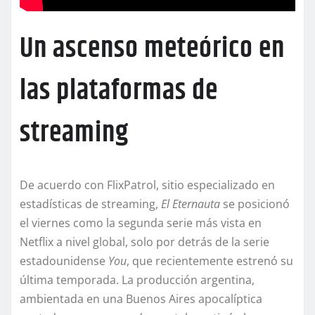
Un ascenso meteórico en
las plataformas de
streaming
De acuerdo con FlixPatrol, sitio especializado en
estadísticas de streaming,
El Eternauta
se posicionó
el viernes como la segunda serie más vista en
Netflix a nivel global, solo por detrás de la serie
estadounidense
You
, que recientemente estrenó su
última temporada. La producción argentina,
ambientada en una Buenos Aires apocalíptica