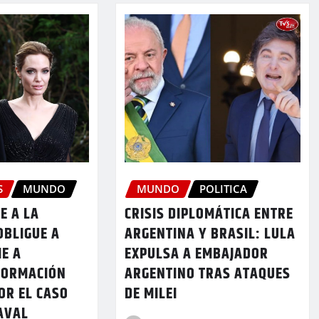
S
MUNDO
MUNDO
POLITICA
E A LA
CRISIS DIPLOMÁTICA ENTRE
OBLIGUE A
ARGENTINA Y BRASIL: LULA
IE A
EXPULSA A EMBAJADOR
FORMACIÓN
ARGENTINO TRAS ATAQUES
OR EL CASO
DE MILEI
AVAL