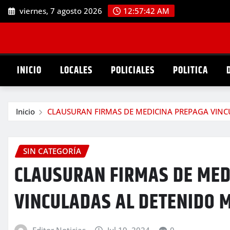
Saltar
viernes, 7 agosto 2026
12:57:43 AM
al
contenido
INICIO
LOCALES
POLICIALES
POLITICA
Inicio
CLAUSURAN FIRMAS DE MEDICINA PREPAGA VI
SIN CATEGORÍA
CLAUSURAN FIRMAS DE MED
VINCULADAS AL DETENIDO
Editor Noticias
Jul 19, 2024
0