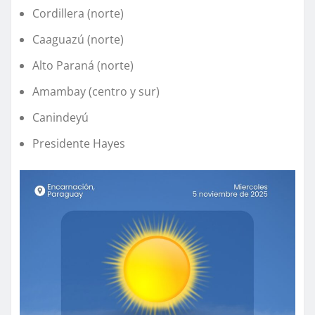
Cordillera (norte)
Caaguazú (norte)
Alto Paraná (norte)
Amambay (centro y sur)
Canindeyú
Presidente Hayes