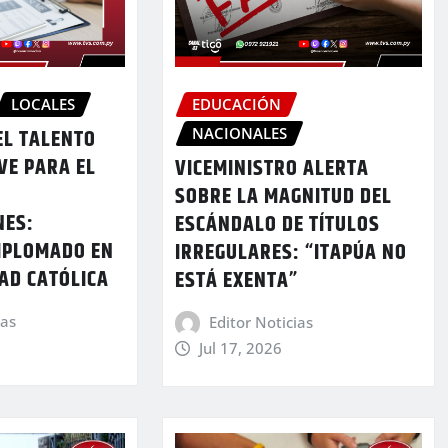
LOCALES
EDUCACIÓN
NACIONALES
EL TALENTO
VE PARA EL
VICEMINISTRO ALERTA
SOBRE LA MAGNITUD DEL
NES:
ESCÁNDALO DE TÍTULOS
IPLOMADO EN
IRREGULARES: “ITAPÚA NO
AD CATÓLICA
ESTÁ EXENTA”
ias
Editor Noticias
Jul 17, 2026