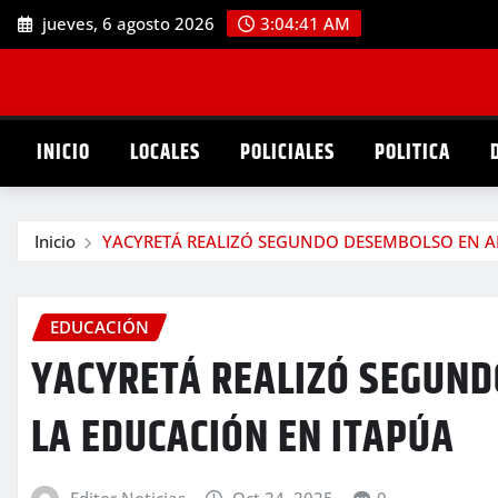
Saltar
jueves, 6 agosto 2026
3:04:43 AM
al
contenido
INICIO
LOCALES
POLICIALES
POLITICA
Inicio
YACYRETÁ REALIZÓ SEGUNDO DESEMBOLSO EN A
EDUCACIÓN
YACYRETÁ REALIZÓ SEGUND
LA EDUCACIÓN EN ITAPÚA
Editor Noticias
Oct 24, 2025
0