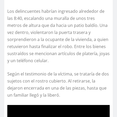
Los delincuentes habrían ingresado alrededor de
las 8:40, escalando una muralla de unos tres
metros de altura que da hacia un patio baldío. Una
vez dentro, violentaron la puerta trasera y
sorprendieron a la ocupante de la vivienda, a quien
retuvieron hasta finalizar el robo. Entre los bienes
sustraídos se mencionan artículos de platería, joyas
y un teléfono celular.
Según el testimonio de la víctima, se trataría de dos
sujetos con el rostro cubierto. Al retirarse, la
dejaron encerrada en una de las piezas, hasta que
un familiar llegó y la liberó.