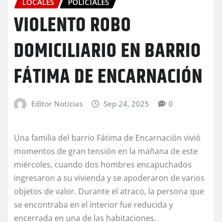
LOCALES
POLICIALES
VIOLENTO ROBO
DOMICILIARIO EN BARRIO
FÁTIMA DE ENCARNACIÓN
Editor Noticias
Sep 24, 2025
0
Una familia del barrio Fátima de Encarnación vivió
momentos de gran tensión en la mañana de este
miércoles, cuando dos hombres encapuchados
ingresaron a su vivienda y se apoderaron de varios
objetos de valor. Durante el atraco, la persona que
se encontraba en el interior fue reducida y
encerrada en una de las habitaciones.