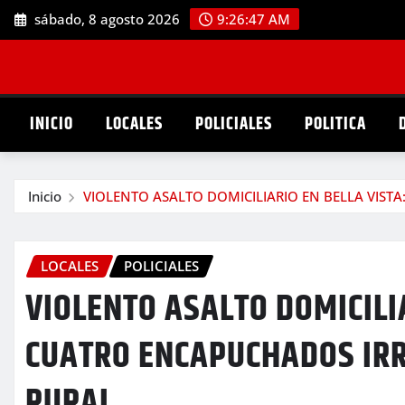
Saltar
sábado, 8 agosto 2026
9:26:48 AM
al
contenido
INICIO
LOCALES
POLICIALES
POLITICA
Inicio
VIOLENTO ASALTO DOMICILIARIO EN BELLA VIS
LOCALES
POLICIALES
VIOLENTO ASALTO DOMICILI
CUATRO ENCAPUCHADOS IR
RURAL