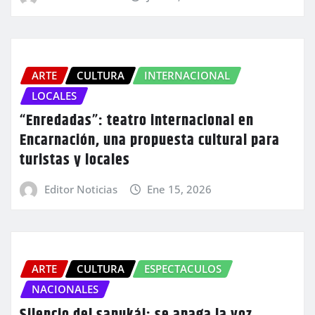
ARTE
CULTURA
INTERNACIONAL
LOCALES
“Enredadas”: teatro internacional en
Encarnación, una propuesta cultural para
turistas y locales
Editor Noticias
Ene 15, 2026
ARTE
CULTURA
ESPECTACULOS
NACIONALES
Silencio del sapukái: se apaga la voz