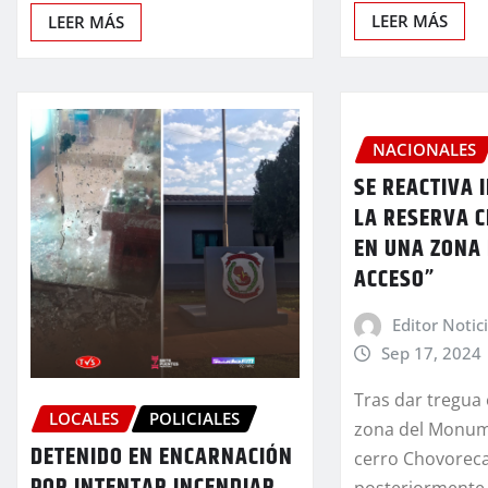
LEER MÁS
LEER MÁS
NACIONALES
SE REACTIVA 
LA RESERVA 
EN UNA ZONA 
ACCESO”
Editor Notic
Sep 17, 2024
Tras dar tregua 
LOCALES
POLICIALES
zona del Monum
DETENIDO EN ENCARNACIÓN
cerro Chovoreca 
posteriormente 