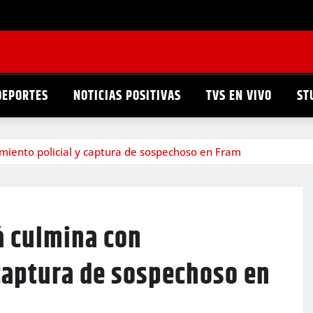
DEPORTES
NOTICIAS POSITIVAS
TVS EN VIVO
ST
miento policial y captura de sospechoso en Fram
á culmina con
captura de sospechoso en