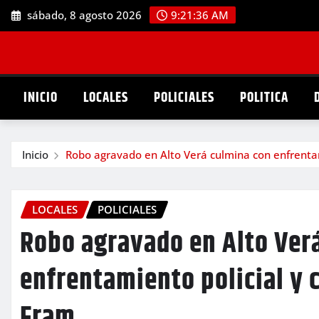
Saltar
sábado, 8 agosto 2026
9:21:38 AM
al
contenido
INICIO
LOCALES
POLICIALES
POLITICA
Inicio
Robo agravado en Alto Verá culmina con enfrenta
LOCALES
POLICIALES
Robo agravado en Alto Ver
enfrentamiento policial y 
Fram