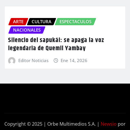
ARTE
CULTURA
ESPECTACULOS
NACIONALES
Silencio del sapukái: se apaga la voz
legendaria de Quemil Yambay
Editor Noticias
Ene 14, 2026
Copyright © 2025 | Orbe Multimedios S.A.
|
Newsio
por