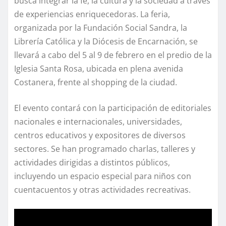
busca integrar la fe, la cultura y la sociedad a través
de experiencias enriquecedoras. La feria,
organizada por la Fundación Social Sandra, la
Librería Católica y la Diócesis de Encarnación, se
llevará a cabo del 5 al 9 de febrero en el predio de la
Iglesia Santa Rosa, ubicada en plena avenida
Costanera, frente al shopping de la ciudad.
El evento contará con la participación de editoriales
nacionales e internacionales, universidades,
centros educativos y expositores de diversos
sectores. Se han programado charlas, talleres y
actividades dirigidas a distintos públicos,
incluyendo un espacio especial para niños con
cuentacuentos y otras actividades recreativas.