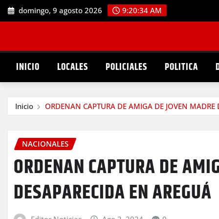
Saltar
domingo, 9 agosto 2026
9:20:35 AM
al
contenido
INICIO
LOCALES
POLICIALES
POLITICA
Inicio
ORDENAN CAPTURA DE AMIGA DE JOVEN MADRE 
NACIONALES
ORDENAN CAPTURA DE AMIG
DESAPARECIDA EN AREGUÁ
Editor Noticias
Ago 2, 2024
0