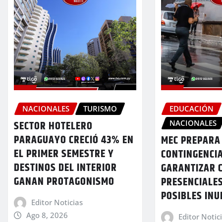
NACIONALES
TURISMO
EDUCACIÓN
NACIONALES
SECTOR HOTELERO
PARAGUAYO CRECIÓ 43% EN
MEC PREPARA
EL PRIMER SEMESTRE Y
CONTINGENCI
DESTINOS DEL INTERIOR
GARANTIZAR 
GANAN PROTAGONISMO
PRESENCIALE
POSIBLES IN
Editor Noticias
Ago 8, 2026
Editor Notic