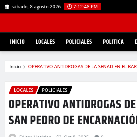
Saltar
sábado, 8 agosto 2026
7:12:49 PM
al
contenido
INICIO
LOCALES
POLICIALES
POLITICA
Inicio
OPERATIVO ANTIDROGAS DE LA SENAD EN EL BA
LOCALES
POLICIALES
OPERATIVO ANTIDROGAS DE 
SAN PEDRO DE ENCARNACIÓ
Editor Noticias
Oct 8, 2025
0