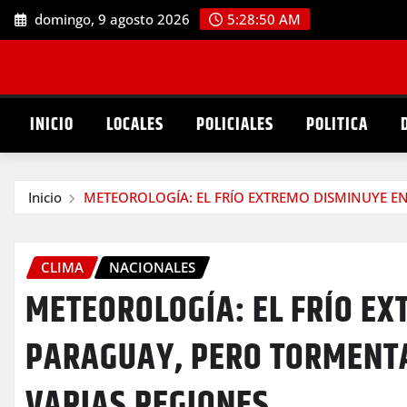
Saltar
domingo, 9 agosto 2026
5:28:52 AM
al
contenido
INICIO
LOCALES
POLICIALES
POLITICA
Inicio
METEOROLOGÍA: EL FRÍO EXTREMO DISMINUYE E
CLIMA
NACIONALES
METEOROLOGÍA: EL FRÍO E
PARAGUAY, PERO TORMENTA
VARIAS REGIONES