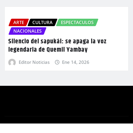
ARTE
CULTURA
ESPECTACULOS
NACIONALES
Silencio del sapukái: se apaga la voz
legendaria de Quemil Yambay
Editor Noticias
Ene 14, 2026
Copyright © 2025 | Orbe Multimedios S.A.
|
Newsio
por