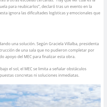
tes a otras escuelas cercanas. “Hay que ver cuál es la
cuela para reubicarlos”, declaró tras un evento en la
a ignora las dificultades logísticas y emocionales que
ndo una solución. Según Graciela Villalba, presidenta
strucción de una sala que no pudieron completar por
ido apoyo del MEC para finalizar esta obra.
bajo el sol, el MEC se limita a señalar obstáculos
puestas concretas ni soluciones inmediatas.