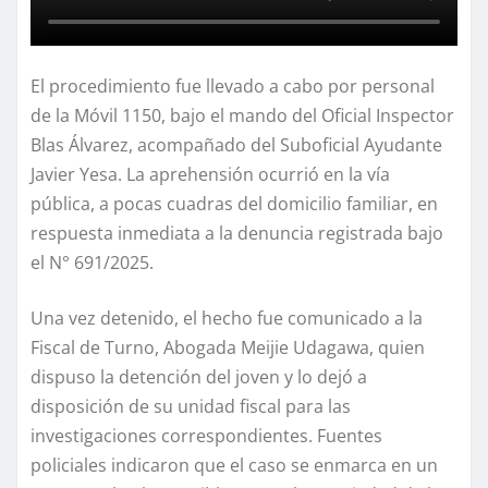
El procedimiento fue llevado a cabo por personal
de la Móvil 1150, bajo el mando del Oficial Inspector
Blas Álvarez, acompañado del Suboficial Ayudante
Javier Yesa. La aprehensión ocurrió en la vía
pública, a pocas cuadras del domicilio familiar, en
respuesta inmediata a la denuncia registrada bajo
el N° 691/2025.
Una vez detenido, el hecho fue comunicado a la
Fiscal de Turno, Abogada Meijie Udagawa, quien
dispuso la detención del joven y lo dejó a
disposición de su unidad fiscal para las
investigaciones correspondientes. Fuentes
policiales indicaron que el caso se enmarca en un