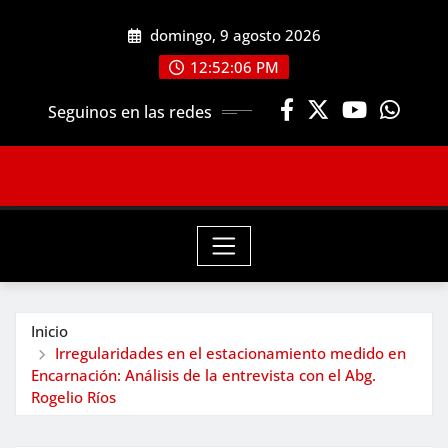
Saltar
domingo, 9 agosto 2026
al
contenido
12:52:08 PM
Seguinos en las redes
Inicio
Irregularidades en el estacionamiento medido en
Encarnación: Análisis de la entrevista con el Abg.
Rogelio Ríos