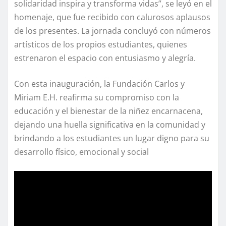
solidaridad inspira y transforma vidas”, se leyó en el
homenaje, que fue recibido con calurosos aplausos
de los presentes. La jornada concluyó con números
artísticos de los propios estudiantes, quienes
estrenaron el espacio con entusiasmo y alegría.
Con esta inauguración, la Fundación Carlos y
Miriam E.H. reafirma su compromiso con la
educación y el bienestar de la niñez encarnacena,
dejando una huella significativa en la comunidad y
brindando a los estudiantes un lugar digno para su
desarrollo físico, emocional y social