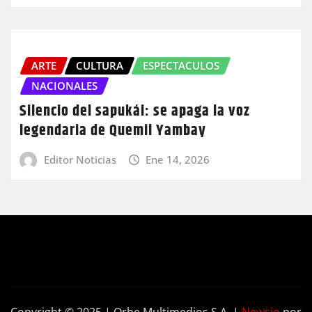
ARTE
CULTURA
ESPECTACULOS
NACIONALES
Silencio del sapukái: se apaga la voz
legendaria de Quemil Yambay
Editor Noticias
Ene 14, 2026
Copyright © 2025 | Orbe Multimedios S.A.
|
Newsio
por